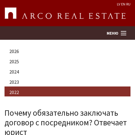
LV
EN
RU
МЕНЮ
2026
Поиск
2025
2024
Оценка недвижимости
2023
Предприятие
2022
Услуги
Почему обязательно заключать
договор с посредником? Отвечает
Kонтакты
юрист