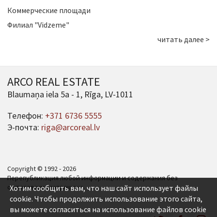
Коммерческие площади
Филиал "Vidzeme"
читать далее >
ARCO REAL ESTATE
Blaumaņa iela 5a - 1, Rīga, LV-1011
Телефон:
+371 6736 5555
Э-почта:
riga@arcoreal.lv
Copyright © 1992 - 2026
Перепубликация любой информации и содержания без
согласования запрещена.
Хотим сообщить вам, что наш сайт использует файлы
cookie. Чтобы продолжить использование этого сайта,
вы можете согласиться на использование файлов cookie