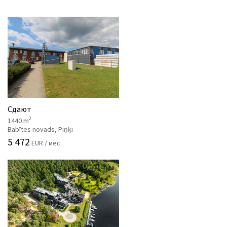
Сдают
2
1440 m
Babītes novads, Piņķi
5 472
EUR / мес.