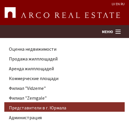
LV
EN
RU
МЕНЮ
Оценка недвижимости
Поиск
Продажа жилплощадей
Аренда жилплощадей
Оценка недвижимости
Коммерческие площади
Предприятие
Филиал "Vidzeme"
Филиал "Zemgale"
Услуги
Представители в г. Юрмала
Администрация
Kонтакты