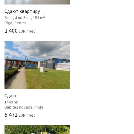
Сдают квартиру
2
6 ist., 4 no 5 st., 153 m
Rīga, Centrs
1 400
EUR / мес.
Сдают
2
1440 m
Babītes novads, Piņķi
5 472
EUR / мес.