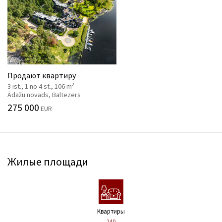
Продают квартиру
2
3 ist., 1 no 4 st., 106 m
Ādažu novads, Baltezers
275 000
EUR
Жилые площади
Kвартиры
240