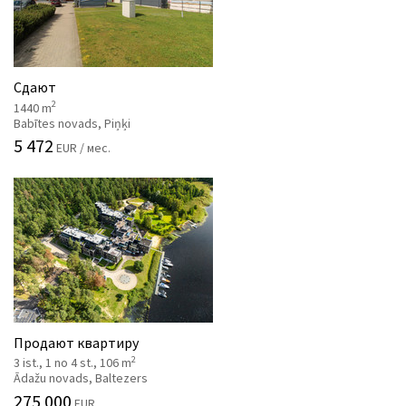
Сдают
2
1440 m
Babītes novads, Piņķi
5 472
EUR / мес.
Продают квартиру
2
3 ist., 1 no 4 st., 106 m
Ādažu novads, Baltezers
275 000
EUR