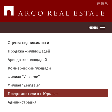
LV
EN
RU
МЕНЮ
Оценка недвижимости
Поиск
Продажа жилплощадей
Аренда жилплощадей
Оценка недвижимости
Коммерческие площади
Предприятие
Филиал "Vidzeme"
Филиал "Zemgale"
Услуги
Представители в г. Юрмала
Администрация
Kонтакты