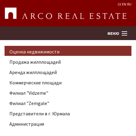
LV
EN
RU
МЕНЮ
Оценка недвижимости
Поиск
Продажа жилплощадей
Аренда жилплощадей
Оценка недвижимости
Коммерческие площади
Предприятие
Филиал "Vidzeme"
Филиал "Zemgale"
Услуги
Представители в г. Юрмала
Администрация
Kонтакты