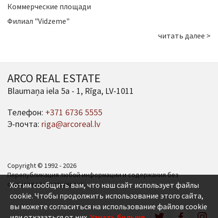
Коммерческие площади
Филиал "Vidzeme"
читать далее >
ARCO REAL ESTATE
Blaumaņa iela 5a - 1, Rīga, LV-1011
Телефон:
+371 6736 5555
Э-почта:
riga@arcoreal.lv
Copyright © 1992 - 2026
Перепубликация любой информации и содержания без
согласования запрещена.
Хотим сообщить вам, что наш сайт использует файлы
cookie. Чтобы продолжить использование этого сайта,
вы можете согласиться на использование файлов cookie
или отказаться от них.
Узнать больше