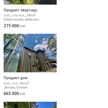
Продают квартиру
2
3 ist., 1 no 4 st., 106 m
Ādažu novads, Baltezers
275 000
EUR
Продают дом
2
6 ist., 3 st., 382 m
Jūrmala, Dzintari
665 000
EUR