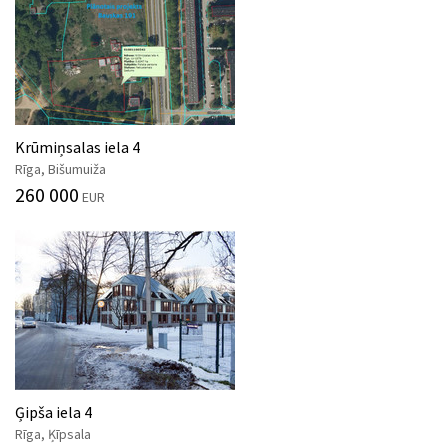
Krūmiņsalas iela 4
Rīga, Bišumuiža
260 000
EUR
Ģipša iela 4
Rīga, Ķīpsala