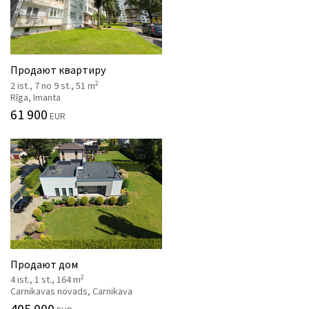
Продают квартиру
2
2 ist., 7 no 9 st., 51 m
Rīga, Imanta
61 900
EUR
Продают дом
2
4 ist., 1 st., 164 m
Carnikavas novads, Carnikava
405 000