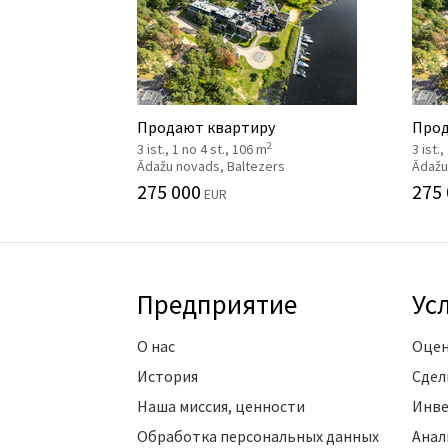
Продают квартиру
Прод
2
3 ist., 1 no 4 st., 106 m
3 ist.
Ādažu novads, Baltezers
Ādažu
275 000
275
EUR
Предприятие
Ус
О нас
Оцен
История
Сдел
Наша миссия, ценности
Инве
Обработка персональных данных
Анал