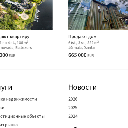
ают квартиру
Продают дом
2
2
, 1 no 4 st., 106 m
6 ist., 3 st., 382 m
 novads, Baltezers
Jūrmala, Dzintari
 000
665 000
EUR
EUR
луги
Новости
ка недвижимости
2026
ки
2025
стиционные объекты
2024
из рынка