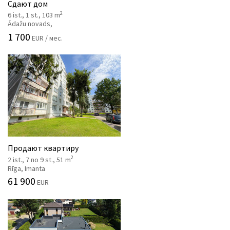
Сдают дом
2
6 ist., 1 st., 103 m
Ādažu novads,
1 700
EUR / мес.
Продают квартиру
2
2 ist., 7 no 9 st., 51 m
Rīga, Imanta
61 900
EUR