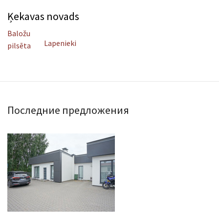
Ķekavas novads
Baložu
Lapenieki
pilsēta
Последние предложения