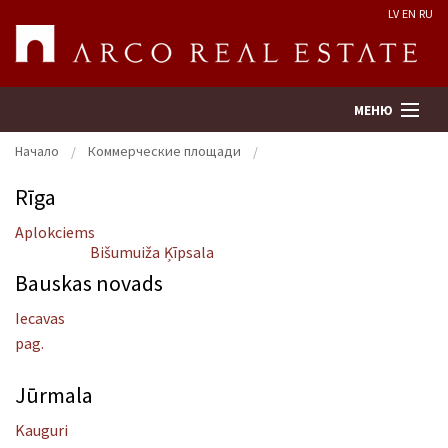
LV
EN
RU
МЕНЮ
Начало
Коммерческие площади
Rīga
Поиск
Aplokciems
Bišumuiža
Ķīpsala
Оценка недвижимости
Bauskas novads
Предприятие
Iecavas
pag.
Услуги
Jūrmala
Kонтакты
Kauguri