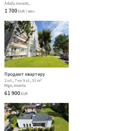
Ādažu novads,
1 700
EUR / мес.
Продают квартиру
2
2 ist., 7 no 9 st., 51 m
Rīga, Imanta
61 900
EUR