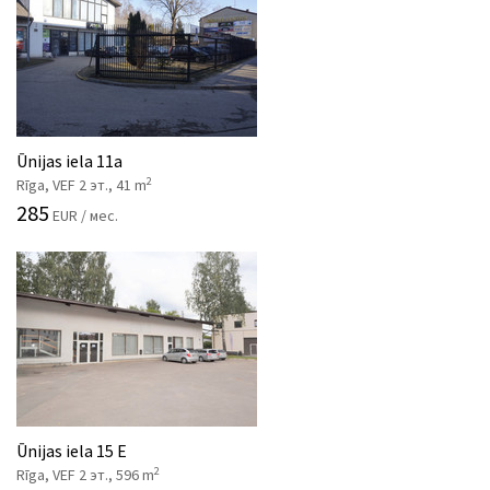
Ūnijas iela 11a
2
Rīga, VEF 2 эт., 41 m
285
EUR / мес.
Ūnijas iela 15 E
2
Rīga, VEF 2 эт., 596 m