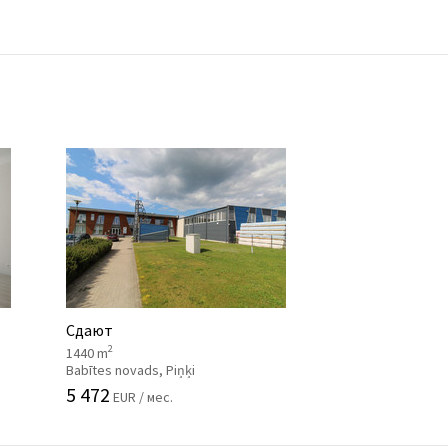
Сдают
2
1440 m
Babītes novads, Piņķi
5 472
EUR / мес.