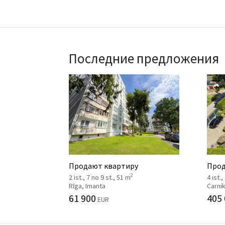
Последние предложения
Продают квартиру
Прод
2
2 ist., 7 no 9 st., 51 m
4 ist.,
Rīga, Imanta
Carni
61 900
405
EUR