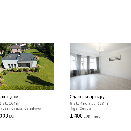
ают дом
Сдают квартиру
2
2
 1 st., 164 m
6 ist., 4 no 5 st., 153 m
kavas novads, Carnikava
Rīga, Centrs
 000
1 400
EUR
EUR / мес.