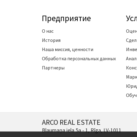
Предприятие
Ус
О нас
Оцен
История
Сдел
Наша миссия, ценности
Инве
Обработка персональных данных
Анал
Партнеры
Конс
Марк
Юрид
Обуч
ARCO REAL ESTATE
Blaumaņa iela 5a - 1, Rīga, LV-1011