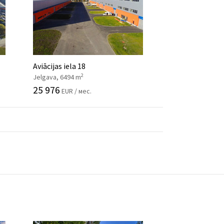
Aviācijas iela 18
2
Jelgava, 6494 m
25 976
EUR / мес.