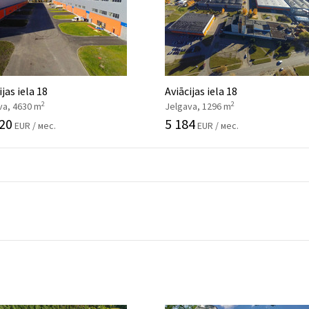
ijas iela 18
Aviācijas iela 18
2
2
va, 4630 m
Jelgava, 1296 m
20
5 184
EUR / мес.
EUR / мес.