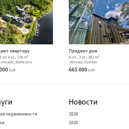
ают квартиру
Продают дом
2
2
, 1 no 4 st., 106 m
6 ist., 3 st., 382 m
 novads, Baltezers
Jūrmala, Dzintari
 000
665 000
EUR
EUR
луги
Новости
ка недвижимости
2026
ки
2025