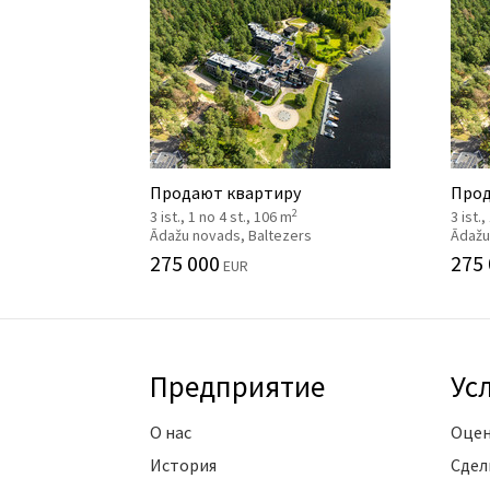
Продают квартиру
Прод
2
3 ist., 1 no 4 st., 106 m
3 ist.
Ādažu novads, Baltezers
Ādažu
275 000
275
EUR
Предприятие
Ус
О нас
Оцен
История
Сдел