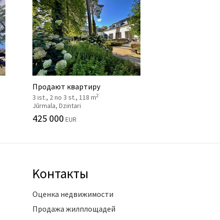
Продают квартиру
2
3 ist., 2 no 3 st., 118 m
Jūrmala, Dzintari
425 000
EUR
Kонтакты
Оценка недвижимости
Продажа жилплощадей