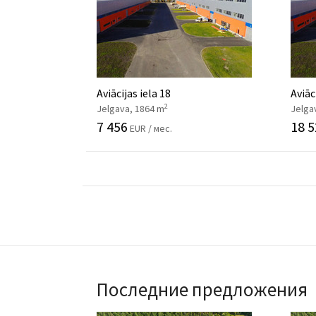
Aviācijas iela 18
Aviāc
2
Jelgava, 1864 m
Jelga
7 456
18 5
EUR / мес.
Последние предложения