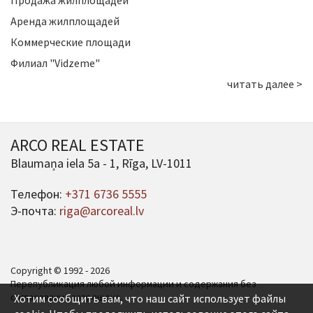
Продажа жилплощадей
Аренда жилплощадей
Коммерческие площади
Филиал "Vidzeme"
читать далее >
ARCO REAL ESTATE
Blaumaņa iela 5a - 1, Rīga, LV-1011
Телефон:
+371 6736 5555
Э-почта:
riga@arcoreal.lv
Copyright © 1992 - 2026
Перепубликация любой информации и содержания без
согласования запрещена.
Хотим сообщить вам, что наш сайт использует файлы