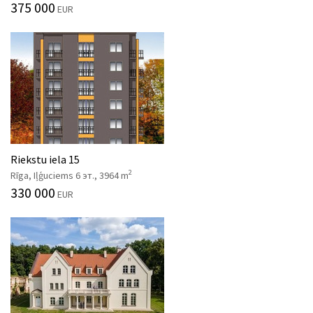
375 000
EUR
Riekstu iela 15
2
Rīga, Iļģuciems 6 эт., 3964 m
330 000
EUR