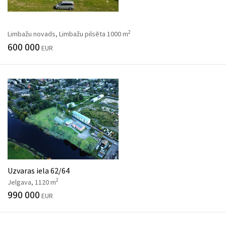
2
Limbažu novads, Limbažu pilsēta 1000 m
600 000
EUR
Uzvaras iela 62/64
2
Jelgava, 1120 m
990 000
EUR