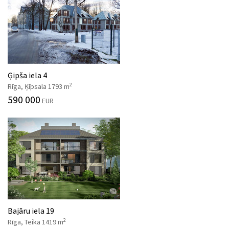
Ģipša iela 4
2
Rīga, Ķīpsala 1793 m
590 000
EUR
Bajāru iela 19
2
Rīga, Teika 1419 m