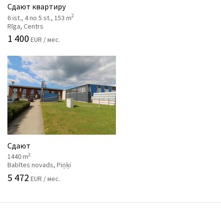
Сдают квартиру
2
6 ist., 4 no 5 st., 153 m
Rīga, Centrs
1 400
EUR / мес.
Сдают
2
1440 m
Babītes novads, Piņķi
5 472
EUR / мес.