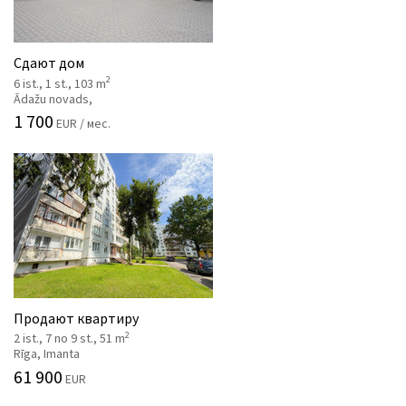
Сдают дом
2
6 ist., 1 st., 103 m
Ādažu novads,
1 700
EUR / мес.
Продают квартиру
2
2 ist., 7 no 9 st., 51 m
Rīga, Imanta
61 900
EUR