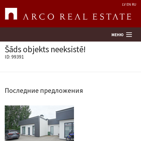
LV
EN
RU
МЕНЮ
Šāds objekts neeksistē!
ID: 99391
Поиск
Оценка недвижимости
Последние предложения
Предприятие
Услуги
Kонтакты