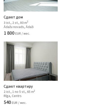
Сдают дом
2
3 ist., 2 st., 80 m
Ādažu novads, Ādaži
1 800
EUR / мес.
Сдают квартиру
2
2 ist., 1 no 5 st., 65 m
Rīga, Centrs
540
EUR / мес.