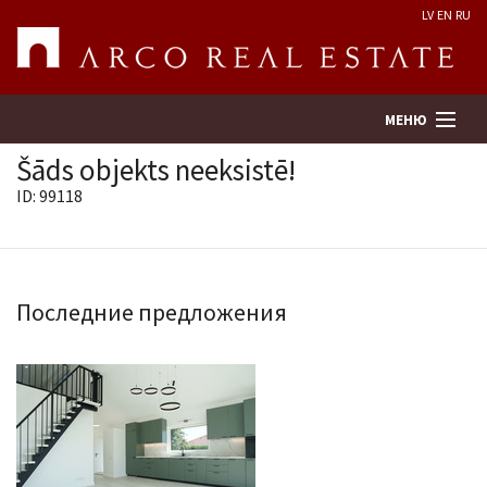
LV
EN
RU
МЕНЮ
Šāds objekts neeksistē!
ID: 99118
Поиск
Оценка недвижимости
Последние предложения
Предприятие
Услуги
Kонтакты