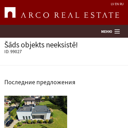
LV
EN
RU
МЕНЮ
Šāds objekts neeksistē!
ID: 99027
Поиск
Оценка недвижимости
Последние предложения
Предприятие
Услуги
Kонтакты