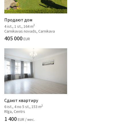
Продают дом
2
4 ist., 1 st., 164 m
Carnikavas novads, Carnikava
405 000
EUR
Сдают квартиру
2
6 ist., 4 no 5 st., 153 m
Rīga, Centrs
1 400
EUR / мес.