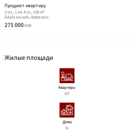
Продают квартиру
2
3 ist., 1 no 4 st., 106 m
Ādažu novads, Baltezers
275 000
EUR
Жилые площади
Kвартиры
237
Дома
51