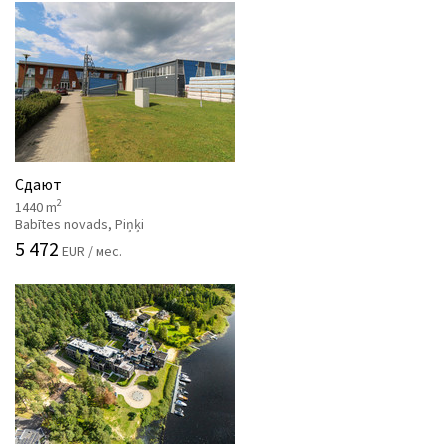
Сдают
2
1440 m
Babītes novads, Piņķi
5 472
EUR / мес.