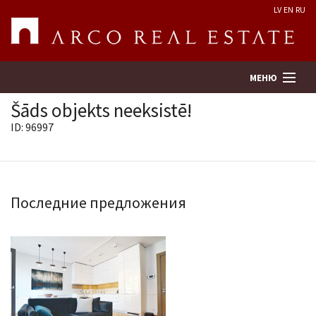
LV
EN
RU
МЕНЮ
Šāds objekts neeksistē!
ID: 96997
Поиск
Оценка недвижимости
Последние предложения
Предприятие
Услуги
Kонтакты