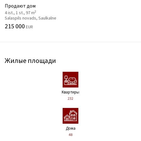
Продают дом
2
4 ist., 1 st., 97 m
Salaspils novads, Saulkalne
215 000
EUR
Жилые площади
Kвартиры
232
Дома
48