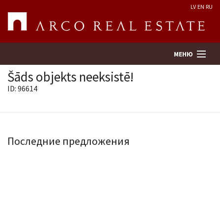
LV
EN
RU
МЕНЮ
Šāds objekts neeksistē!
ID: 96614
Поиск
Оценка недвижимости
Последние предложения
Предприятие
Услуги
Kонтакты