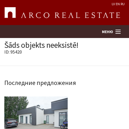
LV
EN
RU
МЕНЮ
Šāds objekts neeksistē!
ID: 95420
Поиск
Оценка недвижимости
Последние предложения
Предприятие
Услуги
Kонтакты