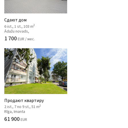
Сдают дом
2
6 ist., 1 st., 103 m
Ādažu novads,
1 700
EUR / мес.
Продают квартиру
2
2 ist., 7 no 9 st., 51 m
Rīga, Imanta
61 900
EUR