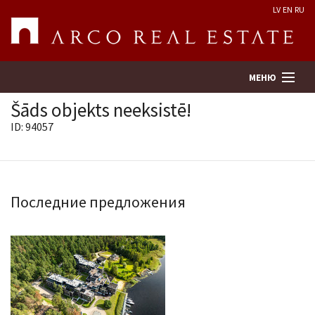
LV
EN
RU
МЕНЮ
Šāds objekts neeksistē!
ID: 94057
Поиск
Оценка недвижимости
Последние предложения
Предприятие
Услуги
Kонтакты