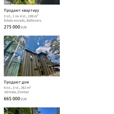
Продают квартиру
2
3 ist., 1 no 4 st., 106 m
Ādažu novads, Baltezers
275 000
EUR
Продают дом
2
6 ist., 3 st., 382 m
Jūrmala, Dzintari
665 000
EUR