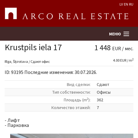
LV
EN
RU
МЕНЮ
Krustpils iela 17
1 448
EUR / мес.
2
4.00 EUR / m
Поиск
Rīga, Šķirotava / Сдают офис
ID: 93195 Последние изменения: 30.07.2026.
Оценка недвижимости
Вид сделки:
Сдают
Tип собственности:
Офисы
Предприятие
2
Площадь (m
):
362
Количество этажей:
7
Услуги
- Лифт
- Парковка
Kонтакты