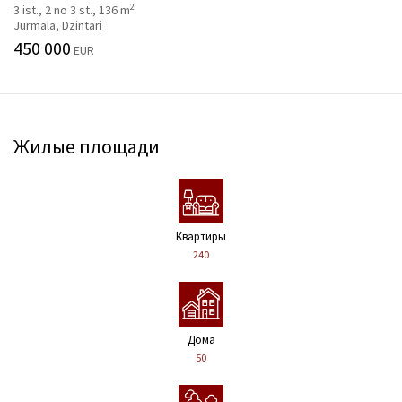
2
3 ist., 2 no 3 st., 136 m
Jūrmala, Dzintari
450 000
EUR
Жилые площади
Kвартиры
240
Дома
50