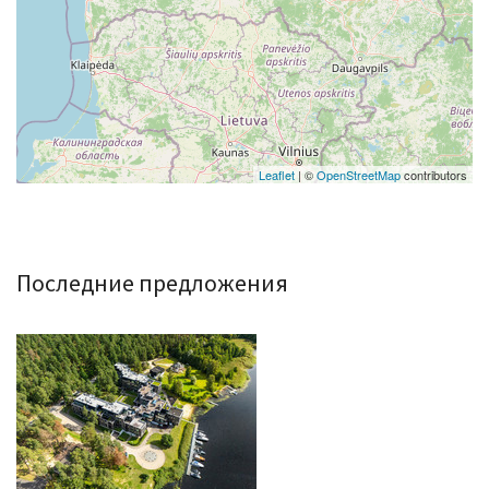
Leaflet
| ©
OpenStreetMap
contributors
Последние предложения