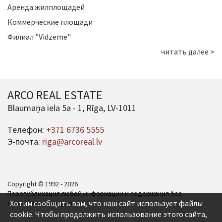
Аренда жилплощадей
Коммерческие площади
Филиал "Vidzeme"
читать далее >
ARCO REAL ESTATE
Blaumaņa iela 5a - 1, Rīga, LV-1011
Телефон:
+371 6736 5555
Э-почта:
riga@arcoreal.lv
Copyright © 1992 - 2026
Перепубликация любой информации и содержания без
согласования запрещена.
Хотим сообщить вам, что наш сайт использует файлы
cookie. Чтобы продолжить использование этого сайта,