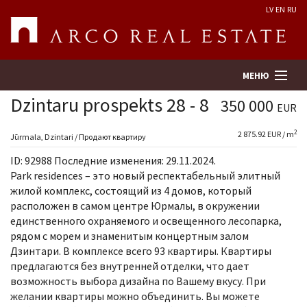
LV
EN
RU
МЕНЮ
Dzintaru prospekts 28 - 8
350 000
EUR
2
2 875.92 EUR / m
Поиск
Jūrmala, Dzintari / Продают квартиру
ID: 92988 Последние изменения: 29.11.2024.
Оценка недвижимости
Park residences – это новый респектабельный элитный
жилой комплекс, состоящий из 4 домов, который
расположен в самом центре Юрмалы, в окружении
Предприятие
единственного охраняемого и освещенного лесопарка,
рядом с морем и знаменитым концертным залом
Услуги
Дзинтари. В комплексе всего 93 квартиры. Квартиры
предлагаются без внутренней отделки, что дает
Kонтакты
возможность выбора дизайна по Вашему вкусу. При
желании квартиры можно объединить. Вы можете