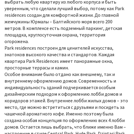
выбрать любую квартиру из любого корпуса и быть
уверенным, что сделали лучший выбор, потому как Park
residences создан для комфортной жизни. До главной
жемчужины Юрмалы – Балтийского моря всего 200
метров. В комплексе есть подземный паркинг, детская
площадка, круглосуточная охрана, территория
огорожена.
Park residences построен для ценителей искусства,
знатоков высокого качества и стандартов. Каждая
квартира Park Residences имеет панорамные окна,
просторные террасы и камин.
Особое внимание было отдано как внешнему, так и
внутреннему оформлению домов. Современность и
индивидуальность зданий подчеркивается особым
дизайнерским подходом к оформлению лобби домов и
коридоров этажей. Внутреннее лобби жилых домов – это
место, где можно встретиться с друзьями и посидеть за
чашечкой ароматного кофе. Именно поэтому была
создана особая концепция по оформлению всех 4 лобби
домов. Остается лишь выбрать, что ближе именно Вам –
настроение в стиле Central Park, Hyde Park, Dzintari Park