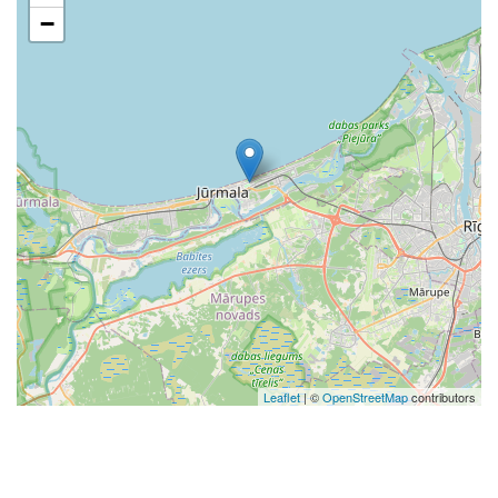
−
Leaflet
| ©
OpenStreetMap
contributors