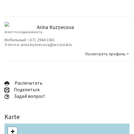
Arina Kuzņecova
Агент по недвижимости
Мобильный:
+371 2944 1061
Э-почта:
arina.kuznecova@arcoreal.lv
Посмотреть профиль >
Pаспечатать
Поделиться
Задай вопрос!
Karte
+