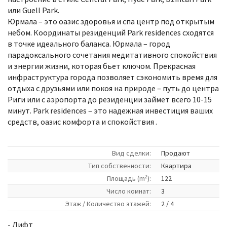
или Guell Park.
Юрмала – это оазис здоровья и спа центр под открытым
небом. Координаты резиденций Park residences сходятся
в точке идеального баланса. Юрмала – город
парадоксального сочетания медитативного спокойствия
и энергии жизни, которая бьет ключом. Прекрасная
инфраструктура города позволяет сэкономить время для
отдыха с друзьями или покоя на природе – путь до центра
Риги или с аэропорта до резиденции займет всего 10-15
минут. Park residences – это надежная инвестиция ваших
средств, оазис комфорта и спокойствия .
Вид сделки:
Продают
Tип собственности:
Квартира
2
Площадь (m
):
122
Число комнат:
3
Этаж / Количество этажей:
2 / 4
- Лифт