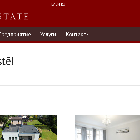
LV
EN
RU
Предприятие
Услуги
Kонтакты
tē!