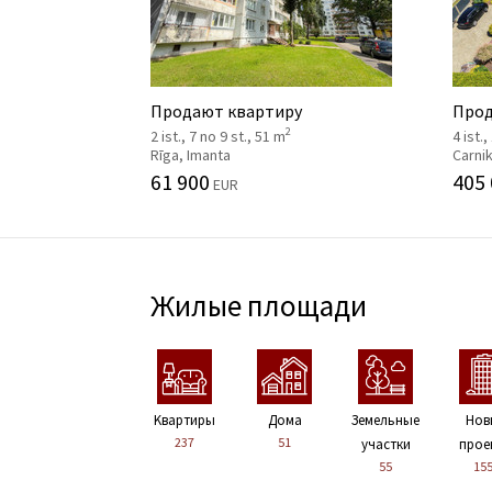
Продают квартиру
Прод
2
2 ist., 7 no 9 st., 51 m
4 ist.,
Rīga, Imanta
Carni
61 900
405
EUR
Жилые площади
Kвартиры
Дома
Земельные
Нов
237
51
участки
прое
55
15