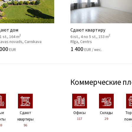
ают дом
Сдают квартиру
2
2
 1 st., 164 m
6 ist., 4 no 5 st., 153 m
kavas novads, Carnikava
Rīga, Centrs
 000
1 400
EUR
EUR / мес.
Коммерческие п
ые
Сдают
Офисы
Склады
Тор
117
29
кты
квартиры
пом
59
96