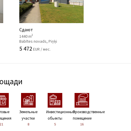
Сдают
2
1440 m
Babītes novads, Piņķi
5 472
EUR / мес.
лощади
говые
Земельные
Инвестиционные
Производственные
ещения
участки
обьекты
помещение
21
8
5
16