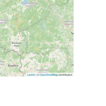
Leaflet
| ©
OpenStreetMap
contributors