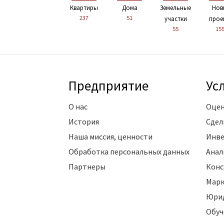
Kвартиры
Дома
Земельные
Нов
237
51
участки
прое
55
15
Предприятие
Ус
О нас
Оцен
История
Сдел
Наша миссия, ценности
Инве
Обработка персональных данных
Анал
Партнеры
Конс
Марк
Юрид
Обуч