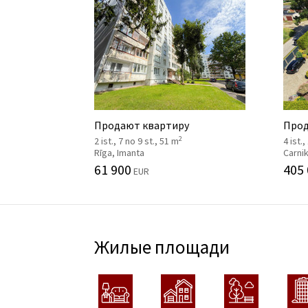
Продают квартиру
Прод
2
2 ist., 7 no 9 st., 51 m
4 ist.,
Rīga, Imanta
Carni
61 900
405
EUR
Жилые площади