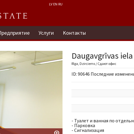
LV
EN
RU
Предприятие
Услуги
Kонтакты
Daugavgrīvas iela
Rīga, Dzirciems / Сдают офис
ID: 90646 Последние изменения
- Туалет и ванная по отдель
- Парковка
- Сигнализация
а