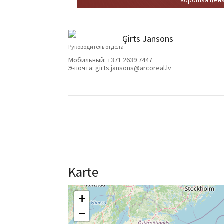
Ģirts Jansons
Руководитель отдела
Мобильный:
+371 2639 7447
Э-почта:
girts.jansons@arcoreal.lv
Karte
+
−