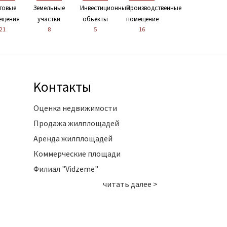
говые
Земельные
Инвестиционные
Производственные
ещения
участки
обьекты
помещение
21
8
5
16
Kонтакты
Оценка недвижимости
Продажа жилплощадей
Аренда жилплощадей
Коммерческие площади
Филиал "Vidzeme"
читать далее >