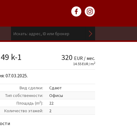
 49 k-1
320
EUR / мес.
2
14.55 EUR / m
: 07.03.2025.
Вид сделки:
Сдают
Tип собственности:
Офисы
2
Площадь (m
):
22
Количество этажей:
2
ности