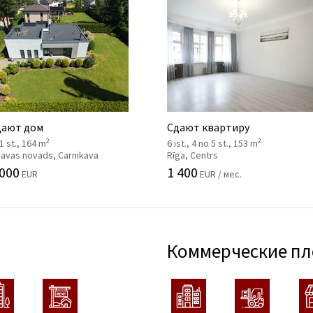
ают дом
Сдают квартиру
2
2
 1 st., 164 m
6 ist., 4 no 5 st., 153 m
kavas novads, Carnikava
Rīga, Centrs
 000
1 400
EUR
EUR / мес.
Коммерческие п