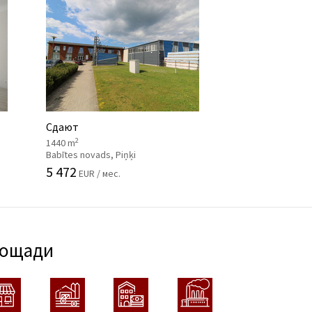
Сдают
2
1440 m
Babītes novads, Piņķi
5 472
EUR / мес.
лощади