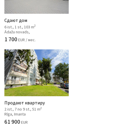
Сдают дом
2
6 ist., 1 st., 103 m
Ādažu novads,
1 700
EUR / мес.
Продают квартиру
2
2 ist., 7 no 9 st., 51 m
Rīga, Imanta
61 900
EUR