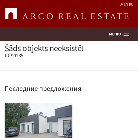
LV
EN
RU
МЕНЮ
Šāds objekts neeksistē!
ID: 90235
Поиск
Оценка недвижимости
Последние предложения
Предприятие
Услуги
Kонтакты