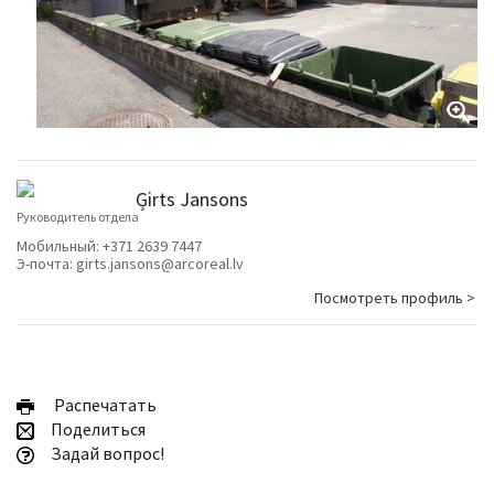
Ģirts Jansons
Руководитель отдела
Мобильный:
+371 2639 7447
Э-почта:
girts.jansons@arcoreal.lv
Посмотреть профиль >
Pаспечатать
Поделиться
Задай вопрос!