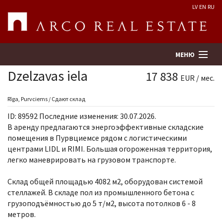
LV
EN
RU
МЕНЮ
Dzelzavas iela
17 838
EUR / мес.
Поиск
Rīga, Purvciems / Сдают склад
ID: 89592 Последние изменения: 30.07.2026.
Оценка недвижимости
В аренду предлагаются энергоэффективные складские
помещения в Пурвциемсе рядом с логистическими
центрами LIDL и RIMI. Большая огороженная территория,
Предприятие
легко маневрировать на грузовом транспорте.
Услуги
Склад общей площадью 4082 м2, оборудован системой
стеллажей. В складе пол из промышленного бетона с
Kонтакты
грузоподъёмностью до 5 т/м2, высота потолков 6 - 8
метров.