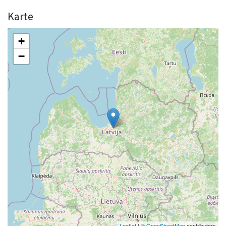
Karte
+
−
Leaflet
| ©
OpenStreetMap
contributors