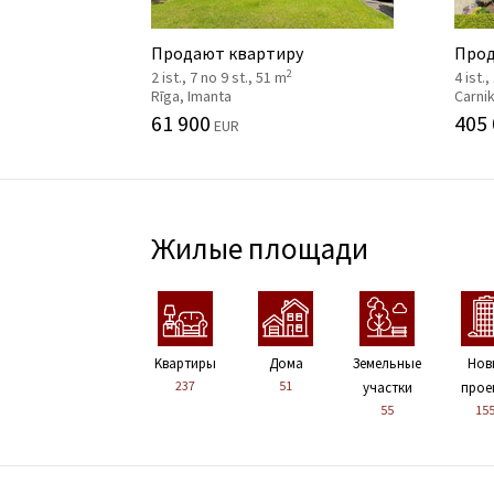
Продают квартиру
Прод
2
2 ist., 7 no 9 st., 51 m
4 ist.,
Rīga, Imanta
Carni
61 900
405
EUR
Жилые площади
Kвартиры
Дома
Земельные
Нов
237
51
участки
прое
55
15