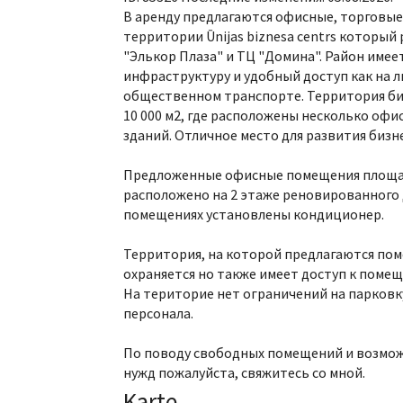
В аренду предлагаются офисные, торговые
территории Ūnijas biznesa centrs который
"Элькор Плаза" и ТЦ "Домина". Район име
инфраструктуру и удобный доступ как на ли
общественном транспорте. Территория би
10 000 м2, где расположены несколько офи
зданий. Отличное место для развития бизне
Предложенные офисные помещения площад
расположено на 2 этаже реновированного 
помещениях установлены кондиционер.
Территория, на которой предлагаются пом
охраняется но также имеет доступ к помещ
На територие нет ограничений на парковк
персонала.
По поводу свободных помещений и возмож
нужд пожалуйста, свяжитесь со мной.
Karte