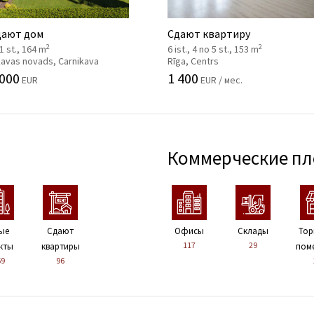
ают дом
Сдают квартиру
2
2
 1 st., 164 m
6 ist., 4 no 5 st., 153 m
kavas novads, Carnikava
Rīga, Centrs
 000
1 400
EUR
EUR / мес.
Коммерческие п
ые
Сдают
Офисы
Склады
Тор
117
29
кты
квартиры
пом
59
96