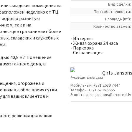
Вид сделки:
 или складские помещения на
 расположен недалеко от ТЦ
Tип собственности:
ет хорошо развитую
2
Площадь (m
):
чном, так и на
Количество этажей:
знес-центра занимает более
сных, складских и служебных
- Интернет
- Живая охрана 24 часа
са.
- Парковка
- Сигнализация
ью 40,8 м2. Помещение
двухэтажного дома, в
Ģirts Janson
Руководитель отдела
ещения, огорожена и
Мобильный:
+371 2639 7447
ениям в любое время сутки.
Телефон:
+371 6736 5555
Э-почта:
girts.jansons@arcoreal.lv
у для ваших клиентов и
ного решения для ваших