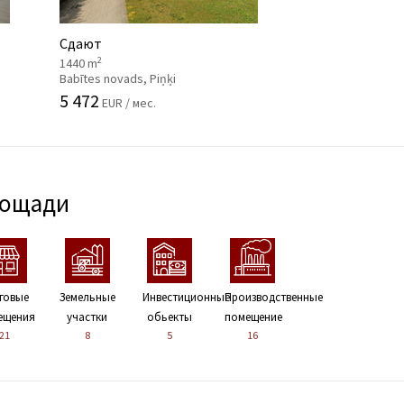
Сдают
2
1440 m
Babītes novads, Piņķi
5 472
EUR / мес.
лощади
говые
Земельные
Инвестиционные
Производственные
ещения
участки
обьекты
помещение
21
8
5
16