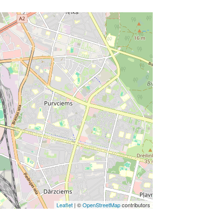
Leaflet
| ©
OpenStreetMap
contributors