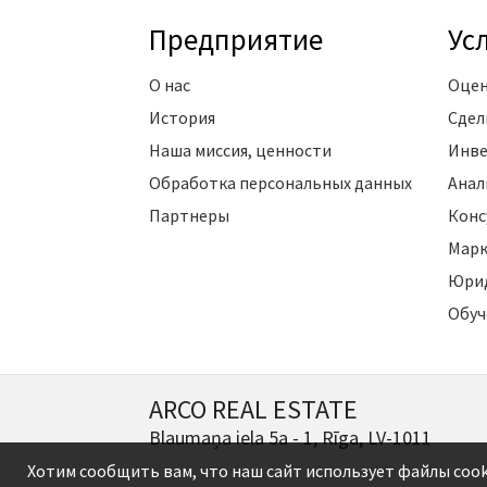
Предприятие
Ус
О нас
Оцен
История
Сдел
Наша миссия, ценности
Инве
Обработка персональных данных
Анал
Партнеры
Конс
Марк
Юрид
Обуч
ARCO REAL ESTATE
Blaumaņa iela 5a - 1, Rīga, LV-1011
Хотим сообщить вам, что наш сайт использует файлы cook