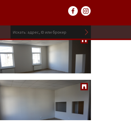
285
EUR / мес.
2
6.99 EUR / m