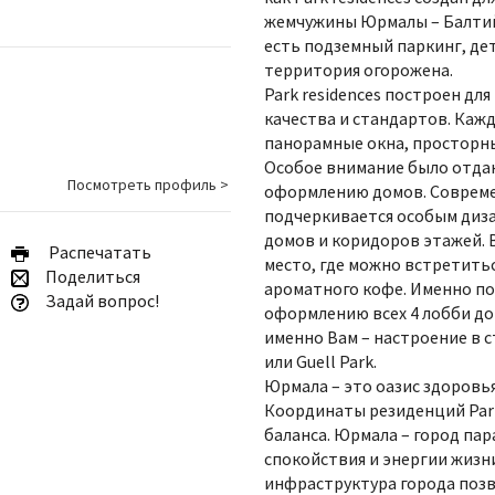
жемчужины Юрмалы – Балтийс
есть подземный паркинг, дет
территория огорожена.
Park residences построен дл
качества и стандартов. Кажд
панорамные окна, просторны
Особое внимание было отдан
Посмотреть профиль >
оформлению домов. Совреме
подчеркивается особым диз
домов и коридоров этажей. 
Pаспечатать
место, где можно встретитьс
Поделиться
ароматного кофе. Именно по
Задай вопрос!
оформлению всех 4 лобби до
именно Вам – настроение в сти
или Guell Park.
Юрмала – это оазис здоровь
Координаты резиденций Park 
баланса. Юрмала – город па
спокойствия и энергии жизн
инфраструктура города позв