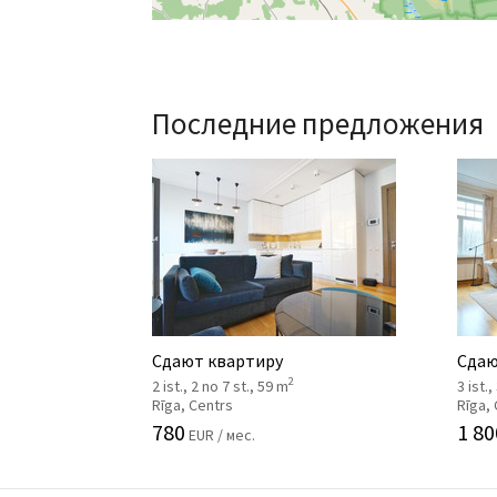
Последние предложения
Сдают квартиру
Сдаю
2
2 ist., 2 no 7 st., 59 m
3 ist.
Rīga, Centrs
Rīga,
780
1 80
EUR / мес.