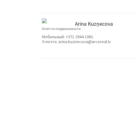
Arina Kuzņecova
Агент по недвижимости
Мобильный:
+371 2944 1061
Э-почта:
arina.kuznecova@arcoreal.lv