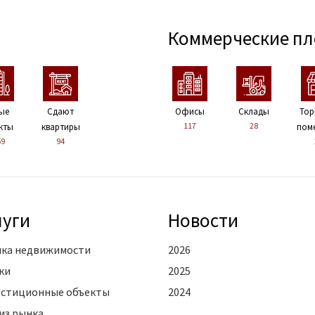
Коммерческие п
ые
Сдают
Офисы
Склады
Тор
117
28
кты
квартиры
пом
59
94
луги
Новости
ка недвижимости
2026
ки
2025
стиционные объекты
2024
из рынка