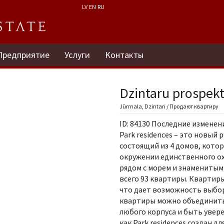
LV
EN
RU
Предприятие
Услуги
Kонтакты
Dzintaru prospekt
Jūrmala, Dzintari / Продают квартиру
ID: 84130 Последние изменения
Park residences – это новый
состоящий из 4 домов, кото
окружении единственного ох
рядом с морем и знаменитым
всего 93 квартиры. Квартир
что дает возможность выбор
квартиры можно объединить
любого корпуса и быть увер
как Park residences создан 