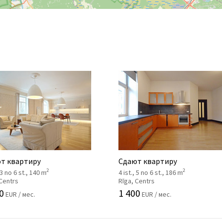
т квартиру
Сдают квартиру
2
2
, 3 no 6 st., 140 m
4 ist., 5 no 6 st., 186 m
 Centrs
Rīga, Centrs
0
1 400
EUR / мес.
EUR / мес.