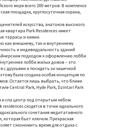
кого моря всего 200 метров. В комплексе
ская площадка, круглосуточная охрана,
я ценителей искусства, знатоков высокого
ая квартира Park Residences имеет
е террасы и камин.
о как внешнему, так и внутреннему
нность и индивидуальность зданий
айнерским подходом к оформлению лобби
Внутреннее лобби жилых домов – это
я с друзьями и посидеть за чашечкой
этому была создана особая концепция по
мов. Остается лишь выбрать, что ближе
ле Central Park, Hyde Park, Dzintari Park
я и спа центр под открытым небом.
residences сходятся в точке идеального
радоксального сочетания медитативного
и, которая бьет ключом. Прекрасная
оляет сэкономить время для отдыха с