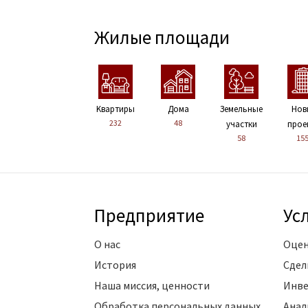
Жилые площади
Kвартиры
Дома
Земельные
Нов
232
48
участки
прое
58
15
Предприятие
Ус
О нас
Оцен
История
Сдел
Наша миссия, ценности
Инве
Обработка персональных данных
Анал