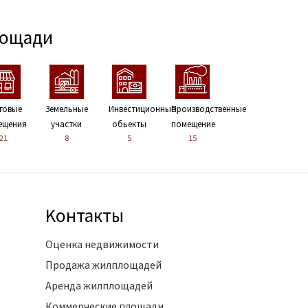
лощади
говые
Земельные
Инвестиционные
Производственные
ещения
участки
обьекты
помещение
21
8
5
15
Kонтакты
Оценка недвижимости
Продажа жилплощадей
Аренда жилплощадей
Коммерческие площади