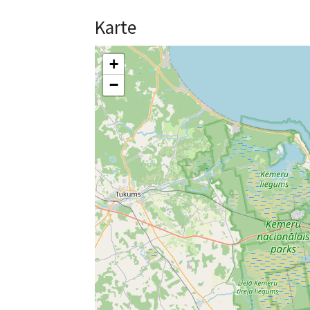
Karte
+
−