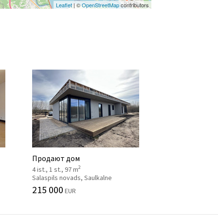
Leaflet
| ©
OpenStreetMap
contributors
Продают дом
2
4 ist., 1 st., 97 m
Salaspils novads, Saulkalne
215 000
EUR