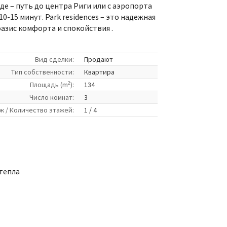
де – путь до центра Риги или с аэропорта
0-15 минут. Park residences – это надежная
азис комфорта и спокойствия .
Вид сделки:
Продают
Tип собственности:
Квартира
2
Площадь (m
):
134
Число комнат:
3
ж / Количество этажей:
1 / 4
тепла