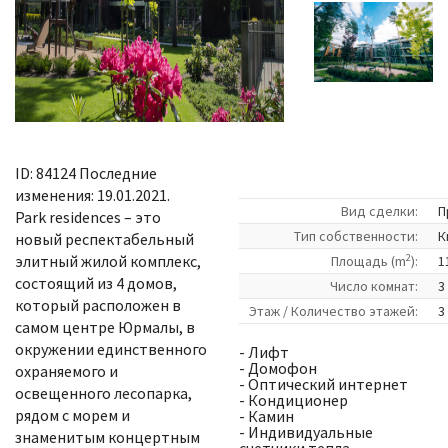
ID: 84124 Последние
изменения: 19.01.2021.
Вид сделки:
П
Park residences – это
Tип собственности:
К
новый респектабельный
2
элитный жилой комплекс,
Площадь (m
):
1
состоящий из 4 домов,
Число комнат:
3
который расположен в
Этаж / Количество этажей:
3 
самом центре Юрмалы, в
окружении единственного
- Лифт
- Домофон
охраняемого и
- Оптический интернет
освещенного лесопарка,
- Кондиционер
рядом с морем и
- Камин
- Индивидуальные
знаменитым концертным