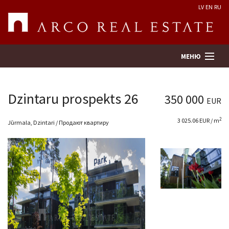
LV
EN
RU
МЕНЮ
Dzintaru prospekts 26
350 000
EUR
Поиск
2
3 025.06 EUR / m
Jūrmala, Dzintari / Продают квартиру
Оценка недвижимости
Предприятие
Услуги
Kонтакты