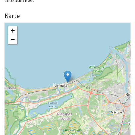
спокойствия .
Karte
+
−