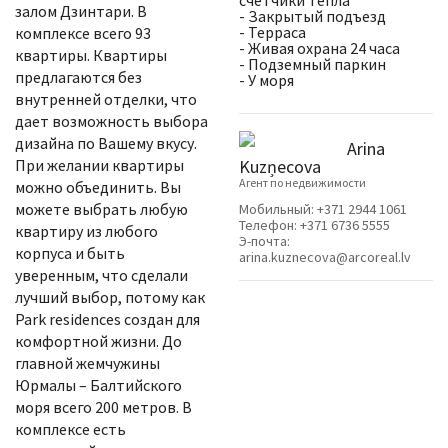
счетчики тепла
залом Дзинтари. В
- Закрытый подъезд
- Терраса
комплексе всего 93
- Живая охрана 24 часа
квартиры. Квартиры
- Подземный паркин
предлагаются без
- У моря
внутренней отделки, что
дает возможность выбора
дизайна по Вашему вкусу.
Arina
При желании квартиры
Kuzņecova
Агент по недвижимости
можно объединить. Вы
можете выбрать любую
Мобильный:
+371 2944 1061
Телефон:
+371 6736 5555
квартиру из любого
Э-почта:
корпуса и быть
arina.kuznecova@arcoreal.lv
уверенным, что сделали
лучший выбор, потому как
Park residences создан для
комфортной жизни. До
главной жемчужины
Юрмалы – Балтийского
моря всего 200 метров. В
комплексе есть