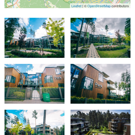
Leaflet
| ©
OpenStreetMap
contributors