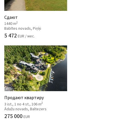
Сдают
2
1440 m
Babītes novads, Piņķi
5 472
EUR / мес.
Продают квартиру
2
3 ist., 1 no 4 st., 106 m
Ādažu novads, Baltezers
275 000
EUR