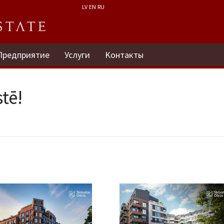
LV
EN
RU
Предприятие
Услуги
Kонтакты
tē!