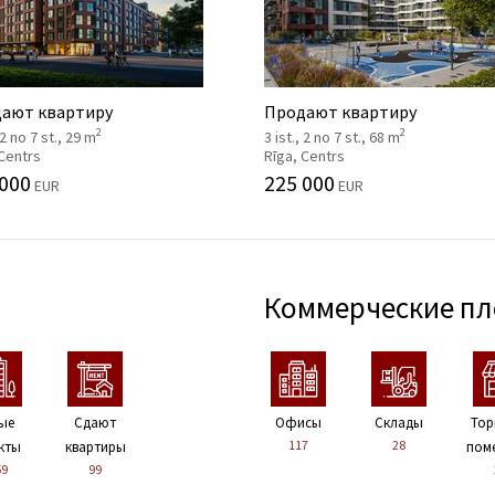
ают квартиру
Продают квартиру
2
2
 2 no 7 st., 29 m
3 ist., 2 no 7 st., 68 m
 Centrs
Rīga, Centrs
 000
225 000
EUR
EUR
Коммерческие п
ые
Сдают
Офисы
Склады
Тор
117
28
кты
квартиры
пом
59
99