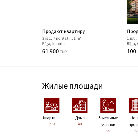
Продают квартиру
Прод
2
2 ist., 7 no 9 st., 51 m
1 ist.,
Rīga, Imanta
Rīga,
61 900
100
EUR
Жилые площади
Kвартиры
Дома
Земельные
Нов
238
48
участки
прое
55
15