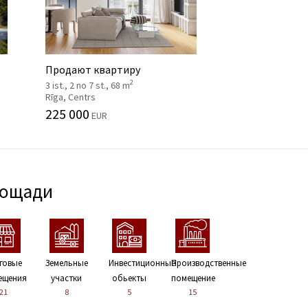
Продают квартиру
2
3 ist., 2 no 7 st., 68 m
Rīga, Centrs
225 000
EUR
лощади
говые
Земельные
Инвестиционные
Производственные
ещения
участки
обьекты
помещение
21
8
5
15