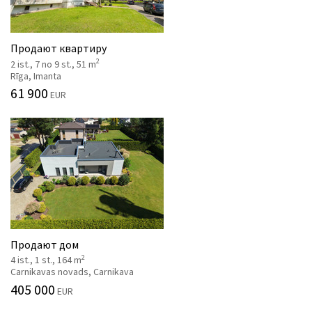
Продают квартиру
2
2 ist., 7 no 9 st., 51 m
Rīga, Imanta
61 900
EUR
Продают дом
2
4 ist., 1 st., 164 m
Carnikavas novads, Carnikava
405 000
EUR