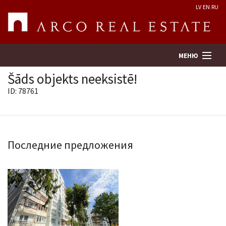
LV
EN
RU
МЕНЮ
Šāds objekts neeksistē!
ID: 78761
Поиск
Оценка недвижимости
Последние предложения
Предприятие
Услуги
Kонтакты