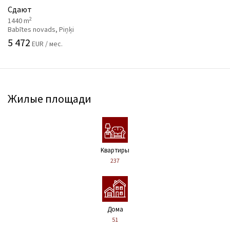
Сдают
2
1440 m
Babītes novads, Piņķi
5 472
EUR / мес.
Жилые площади
Kвартиры
237
Дома
51