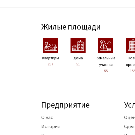
Жилые площади
Kвартиры
Дома
Земельные
Нов
237
51
участки
прое
55
15
Предприятие
Ус
О нас
Оцен
История
Сдел