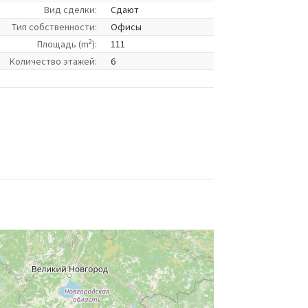
Вид сделки:
Сдают
Tип собственности:
Офисы
2
Площадь (m
):
111
Количество этажей:
6
s