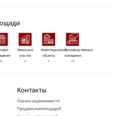
лощади
говые
Земельные
Инвестиционные
Производственные
ещения
участки
обьекты
помещение
21
8
5
16
Kонтакты
Оценка недвижимости
Продажа жилплощадей