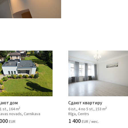
ают дом
Сдают квартиру
2
2
 1 st., 164 m
6 ist., 4 no 5 st., 153 m
kavas novads, Carnikava
Rīga, Centrs
 000
1 400
EUR
EUR / мес.