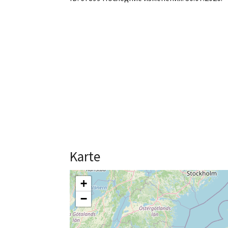
Karte
+
−