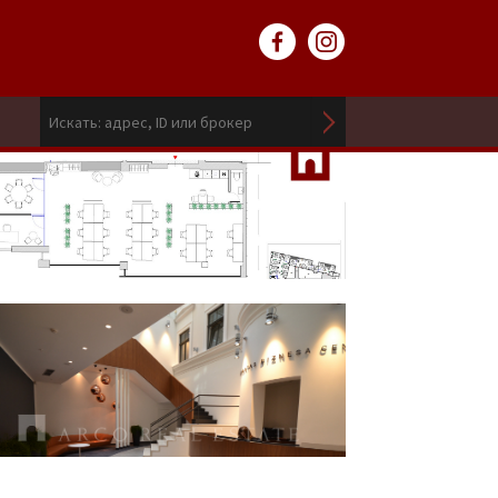
1 221
EUR / мес.
2
11.00 EUR / m