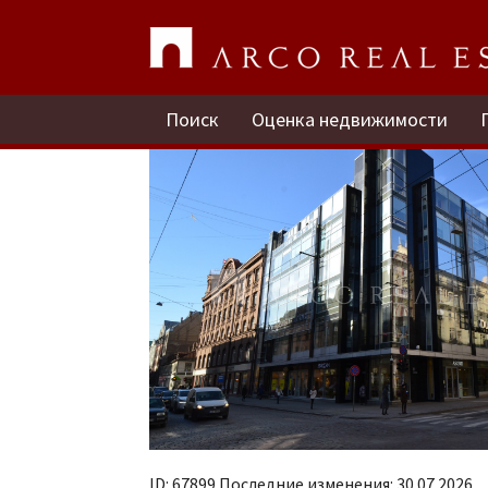
Lāčplēša iela 20a
Rīga, Centrs / Сдают офис
Поиск
Оценка недвижимости
ID: 67899 Последние изменения: 30.07.2026.