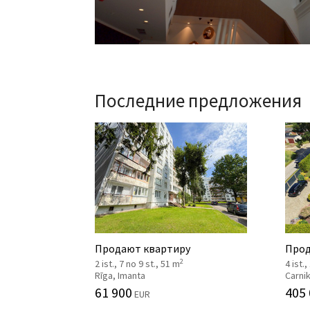
Последние предложения
Продают квартиру
Прод
2
2 ist., 7 no 9 st., 51 m
4 ist.,
Rīga, Imanta
Carni
61 900
405
EUR