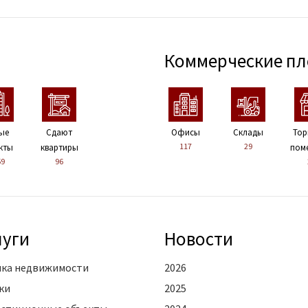
Коммерческие п
ые
Сдают
Офисы
Склады
Тор
117
29
кты
квартиры
пом
59
96
луги
Новости
ка недвижимости
2026
ки
2025