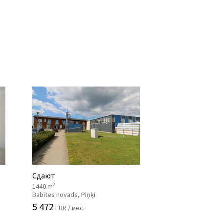
Сдают
2
1440 m
Babītes novads, Piņķi
5 472
EUR / мес.