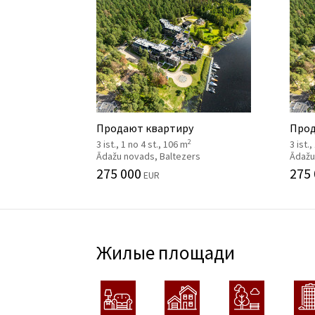
Продают квартиру
Прод
2
3 ist., 1 no 4 st., 106 m
3 ist.
Ādažu novads, Baltezers
Ādažu
275 000
275
EUR
Жилые площади