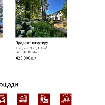
Продают квартиру
2
3 ist., 2 no 3 st., 118 m
Jūrmala, Dzintari
425 000
EUR
лощади