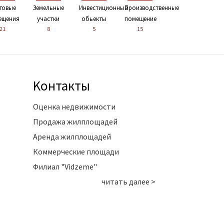
говые
Земельные
Инвестиционные
Производственные
ещения
участки
обьекты
помещение
21
8
5
15
Kонтакты
Оценка недвижимости
Продажа жилплощадей
Аренда жилплощадей
Коммерческие площади
Филиал "Vidzeme"
читать далее >