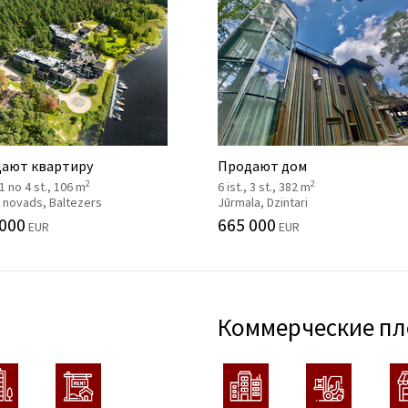
ают квартиру
Продают дом
2
2
, 1 no 4 st., 106 m
6 ist., 3 st., 382 m
 novads, Baltezers
Jūrmala, Dzintari
 000
665 000
EUR
EUR
Коммерческие п