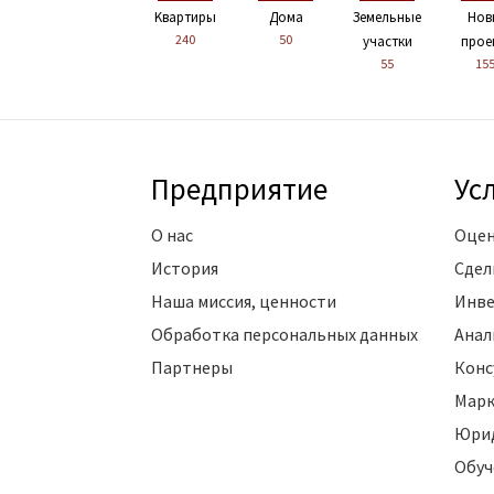
Kвартиры
Дома
Земельные
Нов
240
50
участки
прое
55
15
Предприятие
Ус
О нас
Оцен
История
Сдел
Наша миссия, ценности
Инве
Обработка персональных данных
Анал
Партнеры
Конс
Марк
Юрид
Обуч