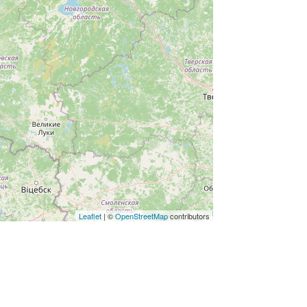
Leaflet
| ©
OpenStreetMap
contributors