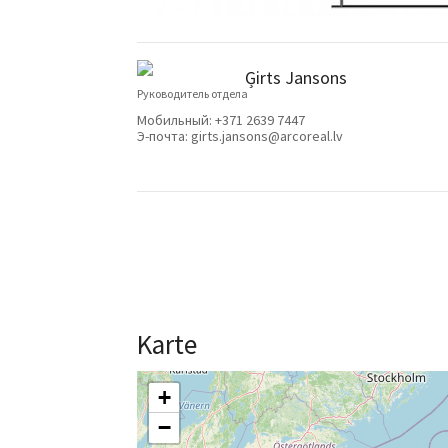
Ģirts Jansons
Руководитель отдела
Мобильный:
+371 2639 7447
Э-почта:
girts.jansons@arcoreal.lv
Karte
+
−