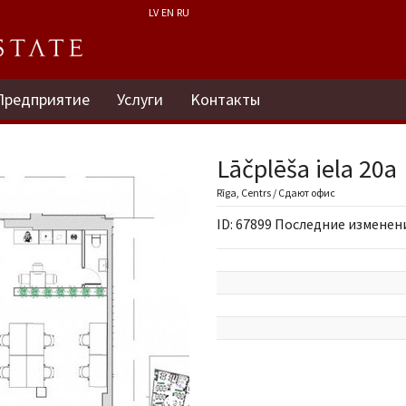
LV
EN
RU
Предприятие
Услуги
Kонтакты
Lāčplēša iela 20a
Rīga, Centrs / Сдают офис
ID: 67899 Последние изменения