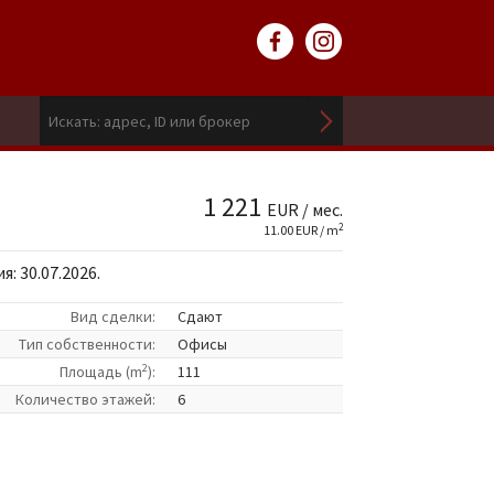
1 221
EUR / мес.
2
11.00 EUR / m
: 30.07.2026.
Вид сделки:
Сдают
Tип собственности:
Офисы
2
Площадь (m
):
111
Количество этажей:
6