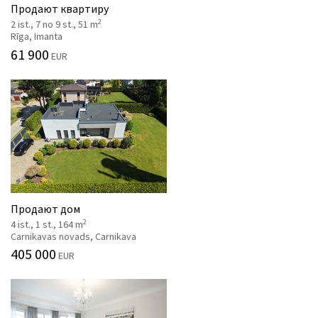
Продают квартиру
2
2 ist., 7 no 9 st., 51 m
Rīga, Imanta
61 900
EUR
Продают дом
2
4 ist., 1 st., 164 m
Carnikavas novads, Carnikava
405 000
EUR