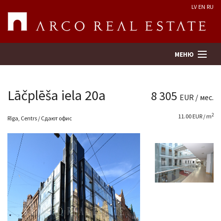
LV
EN
RU
МЕНЮ
Lāčplēša iela 20a
8 305
EUR / мес.
Поиск
2
11.00 EUR / m
Rīga, Centrs / Сдают офис
Оценка недвижимости
Предприятие
Услуги
Kонтакты