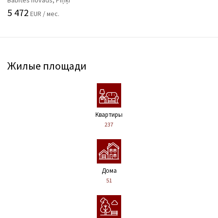
Babītes novads, Piņķi
5 472
EUR / мес.
Жилые площади
Kвартиры
237
Дома
51