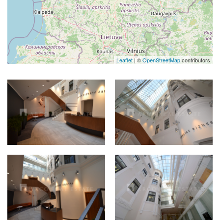
Leaflet
| ©
OpenStreetMap
contributors