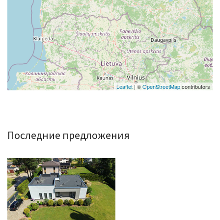
Leaflet
| ©
OpenStreetMap
contributors
Последние предложения