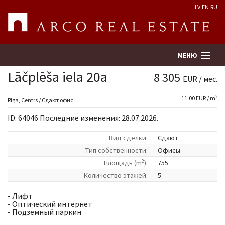
LV
EN
RU
МЕНЮ
Lāčplēša iela 20a
8 305
EUR / мес.
2
11.00 EUR / m
Поиск
Rīga, Centrs / Сдают офис
ID: 64046 Последние изменения: 28.07.2026.
Оценка недвижимости
Вид сделки:
Сдают
Tип собственности:
Офисы
Предприятие
2
Площадь (m
):
755
Количество этажей:
5
Услуги
- Лифт
- Оптический интернет
Kонтакты
- Подземный паркин