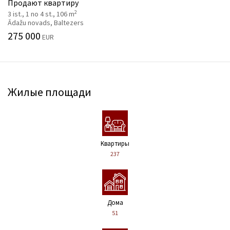
Продают квартиру
2
3 ist., 1 no 4 st., 106 m
Ādažu novads, Baltezers
275 000
EUR
Жилые площади
Kвартиры
237
Дома
51