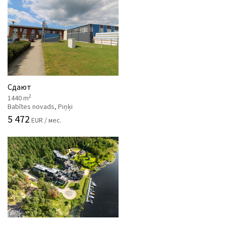
Сдают
2
1440 m
Babītes novads, Piņķi
5 472
EUR / мес.