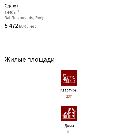
Сдают
2
1440 m
Babītes novads, Piņķi
5 472
EUR / мес.
Жилые площади
Kвартиры
237
Дома
51