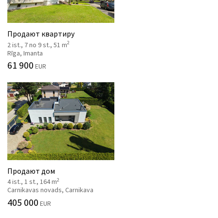
Продают квартиру
2
2 ist., 7 no 9 st., 51 m
Rīga, Imanta
61 900
EUR
Продают дом
2
4 ist., 1 st., 164 m
Carnikavas novads, Carnikava
405 000
EUR