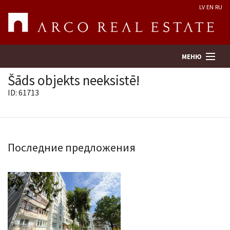
LV
EN
RU
МЕНЮ
Šāds objekts neeksistē!
ID: 61713
Поиск
Оценка недвижимости
Последние предложения
Предприятие
Услуги
Kонтакты