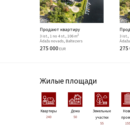
Продают квартиру
Прод
2
3 ist., 1 no 4 st., 106 m
3 ist.
Ādažu novads, Baltezers
Ādažu
275 000
275
EUR
Жилые площади
Kвартиры
Дома
Земельные
Нов
240
50
участки
прое
55
15