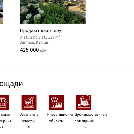
Продают квартиру
2
3 ist., 2 no 3 st., 118 m
Jūrmala, Dzintari
425 000
EUR
лощади
говые
Земельные
Инвестиционные
Производственные
ещения
участки
обьекты
помещение
21
8
5
15