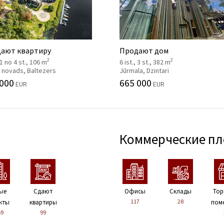
ают квартиру
Продают дом
2
2
, 1 no 4 st., 106 m
6 ist., 3 st., 382 m
 novads, Baltezers
Jūrmala, Dzintari
 000
665 000
EUR
EUR
Коммерческие п
ые
Сдают
Офисы
Склады
Тор
117
28
кты
квартиры
пом
59
99