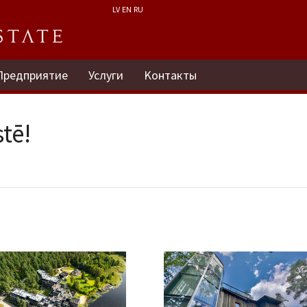
LV
EN
RU
Предприятие
Услуги
Kонтакты
tē!