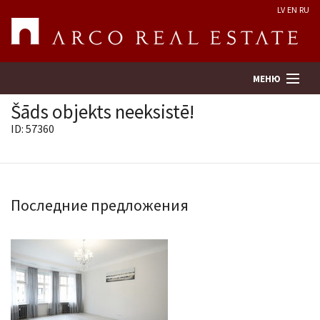
LV
EN
RU
МЕНЮ
Šāds objekts neeksistē!
ID: 57360
Поиск
Оценка недвижимости
Последние предложения
Предприятие
Услуги
Kонтакты