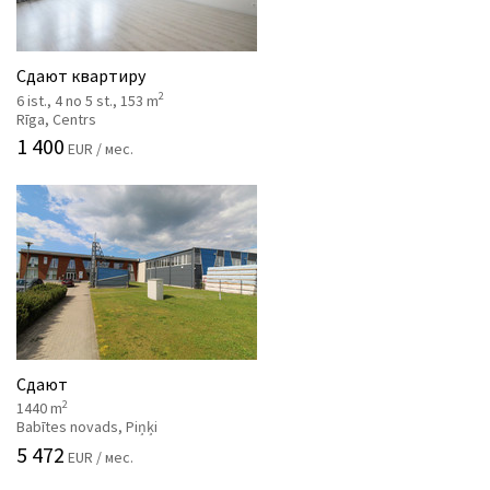
Сдают квартиру
2
6 ist., 4 no 5 st., 153 m
Rīga, Centrs
1 400
EUR / мес.
Сдают
2
1440 m
Babītes novads, Piņķi
5 472
EUR / мес.