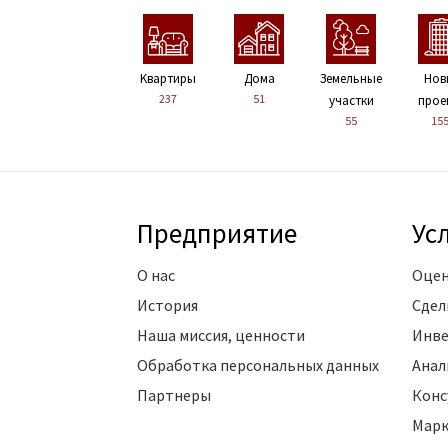
Kвартиры
Дома
Земельные
Нов
237
51
участки
прое
55
15
Предприятие
Ус
О нас
Оцен
История
Сдел
Наша миссия, ценности
Инве
Обработка персональных данных
Анал
Партнеры
Конс
Марк