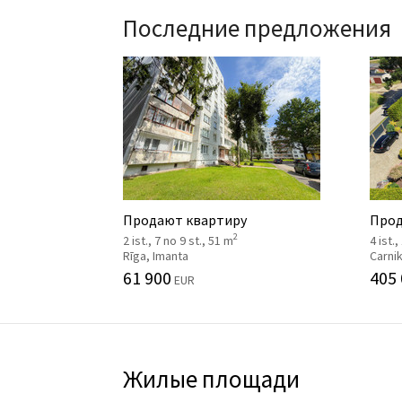
Последние предложения
Продают квартиру
Прод
2
2 ist., 7 no 9 st., 51 m
4 ist.,
Rīga, Imanta
Carni
61 900
405
EUR
Жилые площади