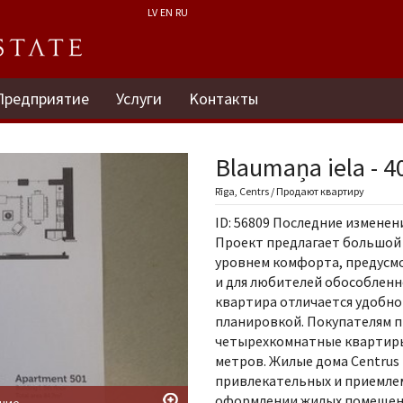
LV
EN
RU
Предприятие
Услуги
Kонтакты
Blaumaņa iela - 4
Rīga, Centrs / Продают квартиру
ID: 56809 Последние изменения
Проект предлагает большой
уровнем комфорта, предусмо
и для любителей обособленн
квартира отличается удобно
планировкой. Покупателям пр
четырехкомнатные квартиры
метров. Жилые дома Centrus
привлекательных и приемле
оформлении жилых помещений
ние