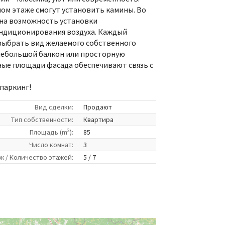
ом этаже смогут установить камины. Во
ена возможность установки
ндиционирования воздуха. Каждый
выбрать вид желаемого собственного
небольшой балкон или просторную
ные площади фасада обеспечивают связь с
паркинг!
Вид сделки:
Продают
Tип собственности:
Квартира
2
Площадь (m
):
85
Число комнат:
3
ж / Количество этажей:
5 / 7