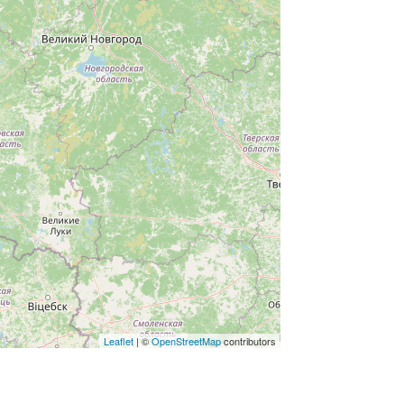
Leaflet
| ©
OpenStreetMap
contributors