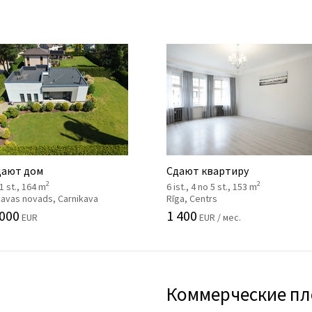
ают дом
Сдают квартиру
2
2
 1 st., 164 m
6 ist., 4 no 5 st., 153 m
kavas novads, Carnikava
Rīga, Centrs
 000
1 400
EUR
EUR / мес.
Коммерческие п