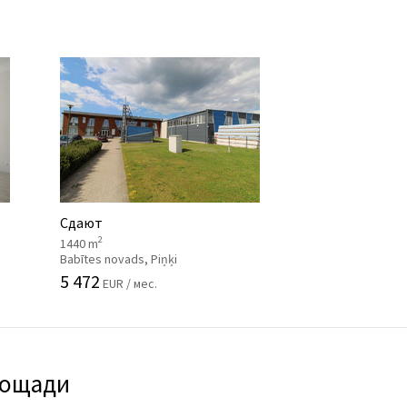
Сдают
2
1440 m
Babītes novads, Piņķi
5 472
EUR / мес.
лощади