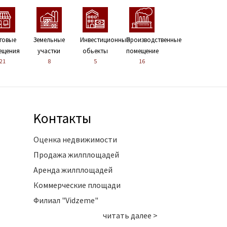
говые
Земельные
Инвестиционные
Производственные
ещения
участки
обьекты
помещение
21
8
5
16
Kонтакты
Оценка недвижимости
Продажа жилплощадей
Аренда жилплощадей
Коммерческие площади
Филиал "Vidzeme"
читать далее >