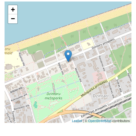
+
−
Leaflet
| ©
OpenStreetMap
contributors