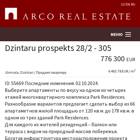
LV
EN
RU
МЕНЮ
Dzintaru prospekts 28/2 - 305
776 300
EUR
Поиск
2
6 463.78 EUR / m
Jūrmala, Dzintari / Продают квартиру
Оценка недвижимости
ID: 55669 Последние изменения: 02.10.2024.
Выберите апартаменты по вкусу на одном из четырех
Предприятие
этажей многоквартирного комплекса Park Residences.
Разнообразие вариантов предлагает сделать выбор из 66
апартаметнов жилой площадью от 120 кв.м. до 178 кв.м. в
Услуги
одном из трех зданий Park Residences.
Для каждого из жителей резиденций – балкон или
Kонтакты
терраса с видом на природный массив побережья.
Богатая инфраструктура месторасположения проекта