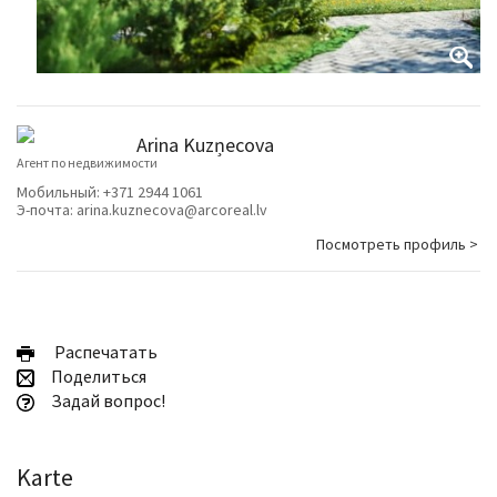
Arina Kuzņecova
Агент по недвижимости
Мобильный:
+371 2944 1061
Э-почта:
arina.kuznecova@arcoreal.lv
Посмотреть профиль >
Pаспечатать
Поделиться
Задай вопрос!
Karte