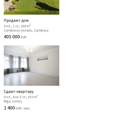
Продают дом
2
4 ist., 1 st., 164 m
Carnikavas novads, Carnikava
405 000
EUR
Сдают квартиру
2
6 ist., 4 no 5 st., 153 m
Rīga, Centrs
1 400
EUR / мес.