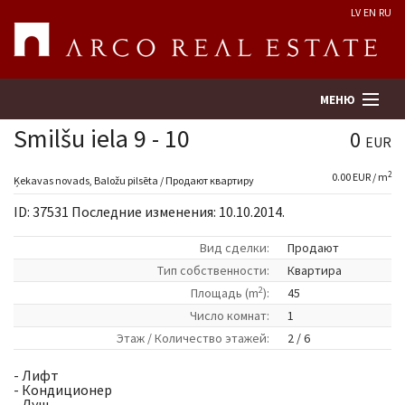
LV
EN
RU
МЕНЮ
Smilšu iela 9 - 10
0
EUR
2
0.00 EUR / m
Поиск
Ķekavas novads, Baložu pilsēta / Продают квартиру
ID: 37531 Последние изменения: 10.10.2014.
Оценка недвижимости
Вид сделки:
Продают
Tип собственности:
Квартира
Предприятие
2
Площадь (m
):
45
Число комнат:
1
Услуги
Этаж / Количество этажей:
2 / 6
Kонтакты
- Лифт
- Кондиционер
- Душ