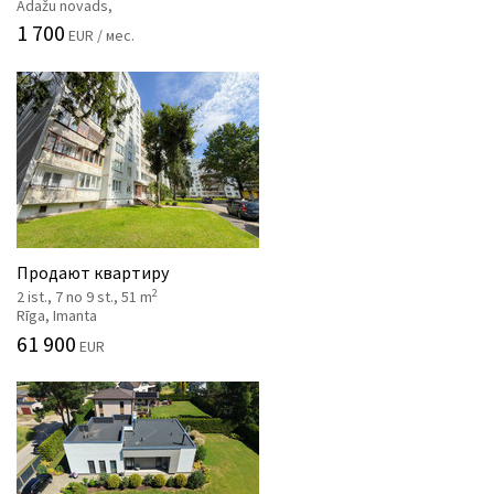
Ādažu novads,
1 700
EUR / мес.
Продают квартиру
2
2 ist., 7 no 9 st., 51 m
Rīga, Imanta
61 900
EUR