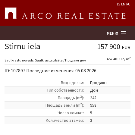
LV
EN
RU
МЕНЮ
Stirnu iela
157 900
EUR
2
652.48 EUR / m
Поиск
Saulkrastu novads, Saulkrastu pilsēta / Продают дом
ID: 107897 Последние изменения: 05.08.2026.
Оценка недвижимости
Вид сделки:
Продают
Tип собственности:
Дом
Предприятие
2
Площадь (m
):
242
2
Площадь земли (m
):
958
Услуги
Число комнат:
5
Количество этажей:
2
Kонтакты