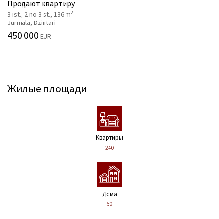
Продают квартиру
2
3 ist., 2 no 3 st., 136 m
Jūrmala, Dzintari
450 000
EUR
Жилые площади
Kвартиры
240
Дома
50