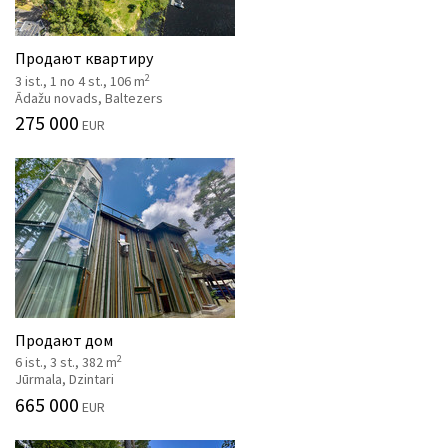
Продают квартиру
2
3 ist., 1 no 4 st., 106 m
Ādažu novads, Baltezers
275 000
EUR
Продают дом
2
6 ist., 3 st., 382 m
Jūrmala, Dzintari
665 000
EUR