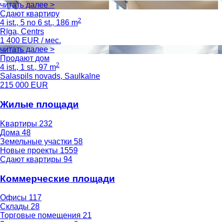
читать далее >
Сдают квартиру
2
4 ist., 5 no 6 st., 186 m
Rīga, Centrs
1 400
EUR / мес.
читать далее >
Продают дом
2
4 ist., 1 st., 97 m
Salaspils novads, Saulkalne
215 000
EUR
Жилые площади
Kвартиры
232
Дома
48
Земельные участки
58
Новые проекты
1559
Сдают квартиры
94
Коммерческие площади
Офисы
117
Склады
28
Торговые помещения
21