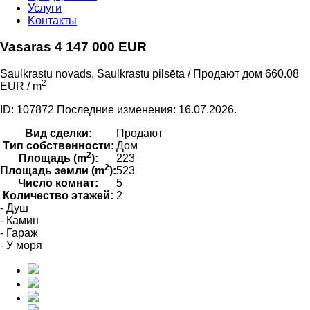
Услуги
Kонтакты
Vasaras 4
147 000
EUR
Saulkrastu novads, Saulkrastu pilsēta / Продают дом
660.08
2
EUR / m
ID: 107872 Последние изменения: 16.07.2026.
Вид сделки:
Продают
Tип собственности:
Дом
2
Площадь (m
):
223
2
Площадь земли (m
):
523
Число комнат:
5
Количество этажей:
2
- Душ
- Камин
- Гараж
- У моря