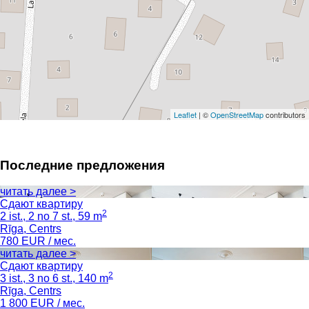
Leaflet
| ©
OpenStreetMap
contributors
Последние предложения
читать далее >
Сдают квартиру
2
2 ist., 2 no 7 st., 59 m
Rīga, Centrs
780
EUR / мес.
читать далее >
Сдают квартиру
2
3 ist., 3 no 6 st., 140 m
Rīga, Centrs
1 800
EUR / мес.