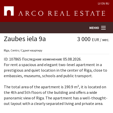
LV
EN
RU
МЕНЮ
Zaubes iela 9a
3 000
EUR / мес.
Поиск
Rīga, Centrs / Сдают квартиру
ID: 107865 Последние изменения: 05.08.2026.
Оценка недвижимости
For rent a spacious and elegant two-level apartment in a
prestigious and quiet location in the center of Riga, close to
embassies, museums, schools and public transport.
Предприятие
The total area of ​​the apartment is 190.9 m², it is located on
Услуги
the 4th and 5th floors of the building and offers a wide
panoramic view of Riga. The apartment has a well-thought-
Kонтакты
out layout with a clearly separated living and private area.