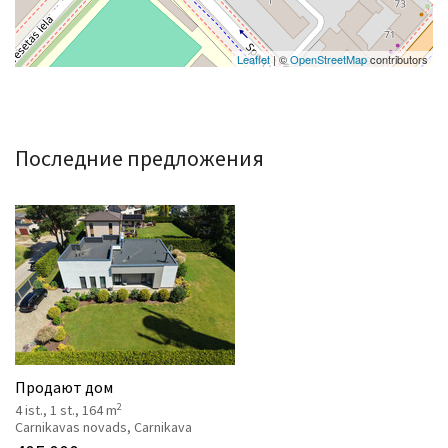
Leaflet
| ©
OpenStreetMap
contributors
Последние предложения
Продают дом
2
4 ist., 1 st., 164 m
Carnikavas novads, Carnikava