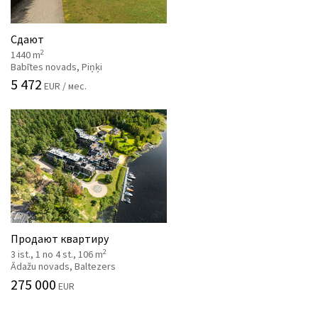
Сдают
2
1440 m
Babītes novads, Piņķi
5 472
EUR / мес.
Продают квартиру
2
3 ist., 1 no 4 st., 106 m
Ādažu novads, Baltezers
275 000
EUR