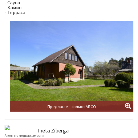
- Cауна
- Камин
- Терраса
Предлагает только ARCO
Ineta Zīberga
Агент по недвижимости