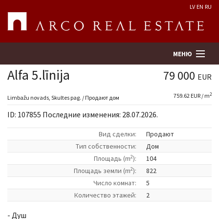
LV
EN
RU
МЕНЮ
Alfa 5.līnija
79 000
EUR
2
759.62 EUR / m
Поиск
Limbažu novads, Skultes pag. / Продают дом
ID: 107855 Последние изменения: 28.07.2026.
Оценка недвижимости
Вид сделки:
Продают
Tип собственности:
Дом
Предприятие
2
Площадь (m
):
104
2
Площадь земли (m
):
822
Услуги
Число комнат:
5
Количество этажей:
2
Kонтакты
- Душ