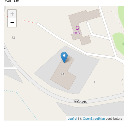
+
−
Leaflet
| ©
OpenStreetMap
contributors