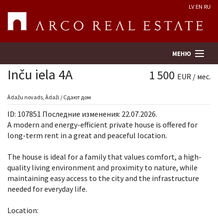
LV
EN
RU
МЕНЮ
Inču iela 4A
1 500
EUR / мес.
Поиск
Ādažu novads, Ādaži / Сдают дом
ID: 107851 Последние изменения: 22.07.2026.
Оценка недвижимости
A modern and energy-efficient private house is offered for
long-term rent in a great and peaceful location.
Предприятие
The house is ideal for a family that values ​​comfort, a high-
quality living environment and proximity to nature, while
Услуги
maintaining easy access to the city and the infrastructure
needed for everyday life.
Kонтакты
Location: