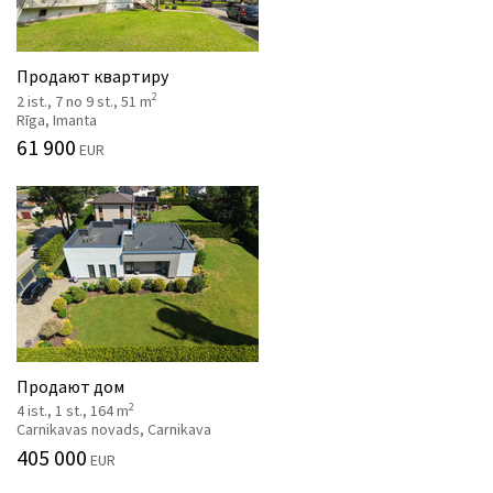
Продают квартиру
2
2 ist., 7 no 9 st., 51 m
Rīga, Imanta
61 900
EUR
Продают дом
2
4 ist., 1 st., 164 m
Carnikavas novads, Carnikava
405 000
EUR