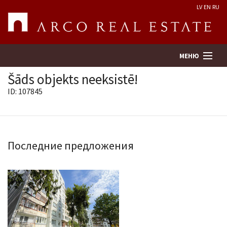
LV
EN
RU
МЕНЮ
Šāds objekts neeksistē!
ID: 107845
Поиск
Оценка недвижимости
Последние предложения
Предприятие
Услуги
Kонтакты