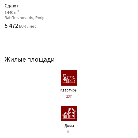
Сдают
2
1440 m
Babītes novads, Piņķi
5 472
EUR / мес.
Жилые площади
Kвартиры
237
Дома
51