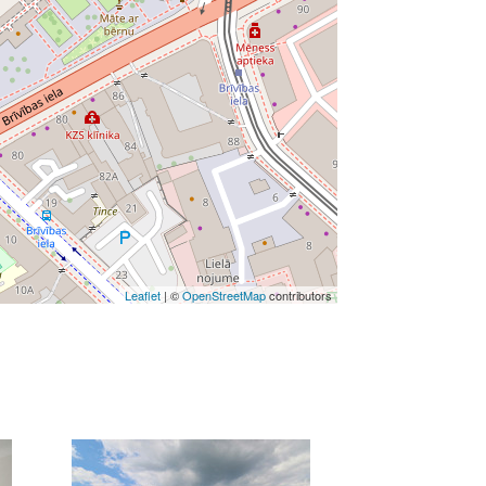
Leaflet
| ©
OpenStreetMap
contributors