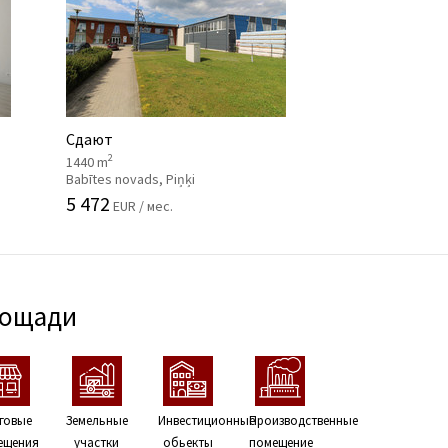
Сдают
2
1440 m
Babītes novads, Piņķi
5 472
EUR / мес.
лощади
говые
Земельные
Инвестиционные
Производственные
ещения
участки
обьекты
помещение