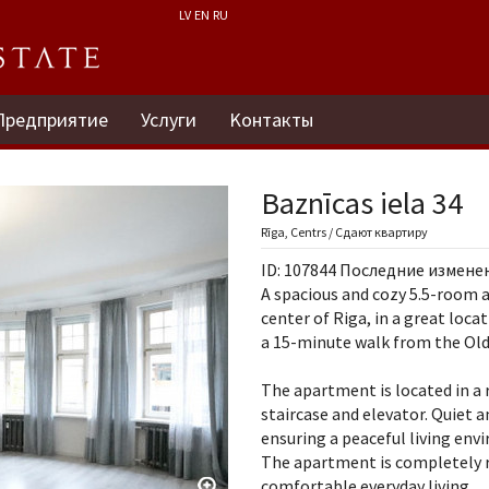
LV
EN
RU
Предприятие
Услуги
Kонтакты
Baznīcas iela 34
Rīga, Centrs / Сдают квартиру
ID: 107844 Последние изменени
A spacious and cozy 5.5-room a
center of Riga, in a great loca
a 15-minute walk from the Ol
The apartment is located in a 
staircase and elevator. Quiet a
ensuring a peaceful living envi
The apartment is completely r
comfortable everyday living.