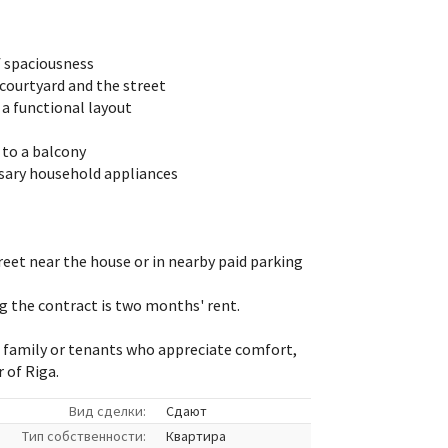
f spaciousness
courtyard and the street
a functional layout
 to a balcony
ssary household appliances
reet near the house or in nearby paid parking
g the contract is two months' rent.
a family or tenants who appreciate comfort,
r of Riga.
Вид сделки:
Сдают
Tип собственности:
Квартира