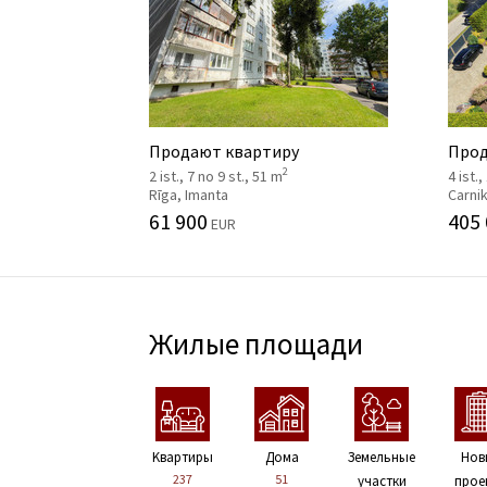
Продают квартиру
Прод
2
2 ist., 7 no 9 st., 51 m
4 ist.,
Rīga, Imanta
Carni
61 900
405
EUR
Жилые площади
Kвартиры
Дома
Земельные
Нов
237
51
участки
прое