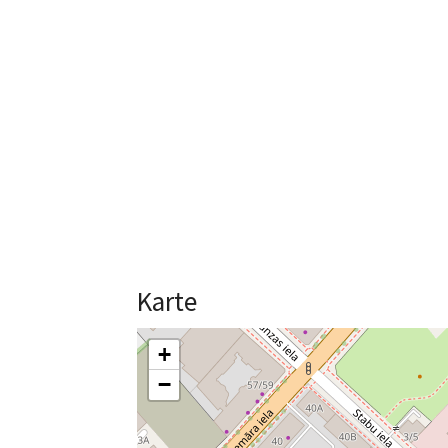
Karte
+
−