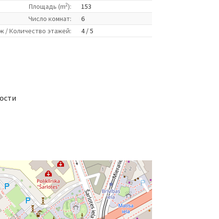
2
Площадь (m
):
153
Число комнат:
6
ж / Количество этажей:
4 / 5
ности