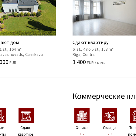
ают дом
Сдают квартиру
2
2
 1 st., 164 m
6 ist., 4 no 5 st., 153 m
kavas novads, Carnikava
Rīga, Centrs
 000
1 400
EUR
EUR / мес.
Коммерческие п
ые
Сдают
Офисы
Склады
Тор
117
29
кты
квартиры
пом