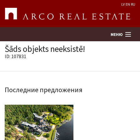
LV
EN
RU
МЕНЮ
Šāds objekts neeksistē!
ID: 107831
Поиск
Оценка недвижимости
Последние предложения
Предприятие
Услуги
Kонтакты