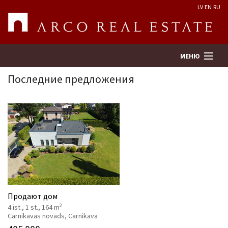
LV
EN
RU
МЕНЮ
Последние предложения
Поиск
Оценка недвижимости
Предприятие
Услуги
Продают дом
2
4 ist., 1 st., 164 m
Kонтакты
Carnikavas novads, Carnikava