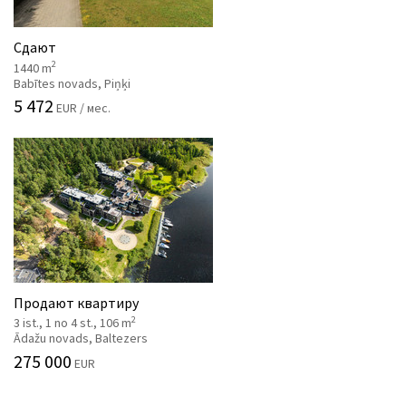
Сдают
2
1440 m
Babītes novads, Piņķi
5 472
EUR / мес.
Продают квартиру
2
3 ist., 1 no 4 st., 106 m
Ādažu novads, Baltezers
275 000
EUR