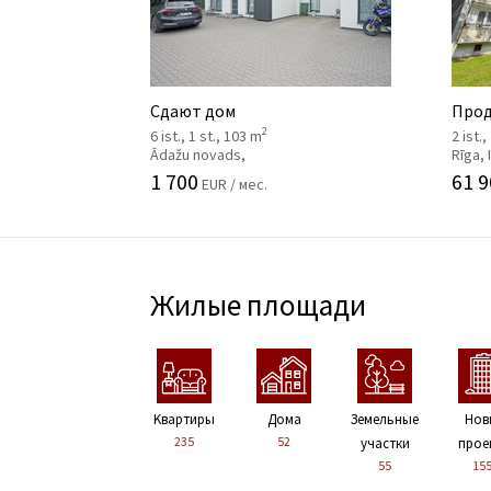
Сдают дом
Прод
2
6 ist., 1 st., 103 m
2 ist.,
Ādažu novads,
Rīga,
1 700
61 9
EUR / мес.
Жилые площади
Kвартиры
Дома
Земельные
Нов
235
52
участки
прое
55
15