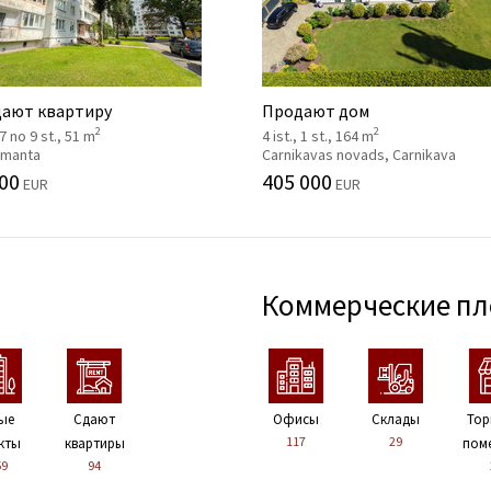
ают квартиру
Продают дом
2
2
 7 no 9 st., 51 m
4 ist., 1 st., 164 m
 Imanta
Carnikavas novads, Carnikava
00
405 000
EUR
EUR
Коммерческие п
ые
Сдают
Офисы
Склады
Тор
117
29
кты
квартиры
пом
59
94