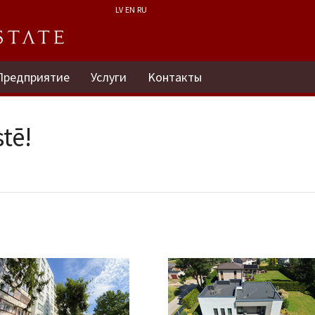
LV
EN
RU
Предприятие
Услуги
Kонтакты
tē!