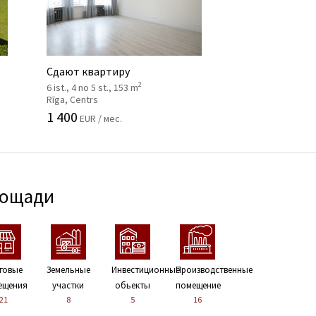
Сдают квартиру
2
6 ist., 4 no 5 st., 153 m
Rīga, Centrs
1 400
EUR / мес.
лощади
говые
Земельные
Инвестиционные
Производственные
ещения
участки
обьекты
помещение
21
8
5
16